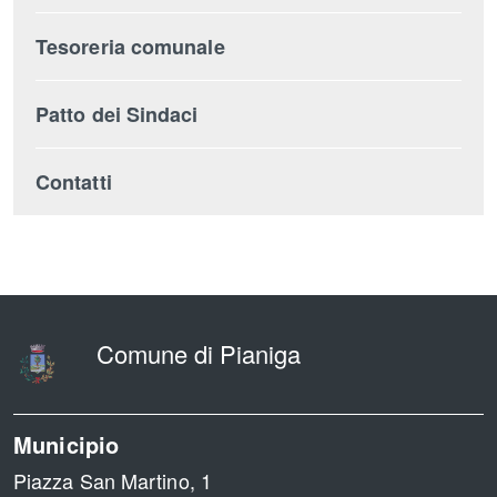
Tesoreria comunale
Patto dei Sindaci
Contatti
torna
all'inizio
del
contenuto
Comune di Pianiga
Municipio
Piazza San Martino, 1